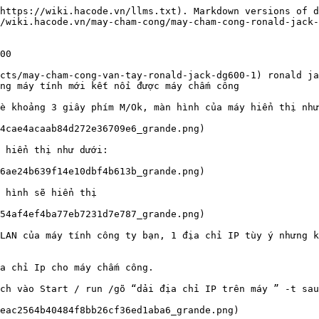
https://wiki.hacode.vn/llms.txt). Markdown versions of d
/wiki.hacode.vn/may-cham-cong/may-cham-cong-ronald-jack-
00

cts/may-cham-cong-van-tay-ronald-jack-dg600-1) ronald jack 
 máy tính mới kết nối được máy chấm công

è khoảng 3 giây phím M/Ok, màn hình của máy hiển thị như
4cae4acaab84d272e36709e6_grande.png)

 hiển thị như dưới:

6ae24b639f14e10dbf4b613b_grande.png)

 hình sẽ hiển thị

54af4ef4ba77eb7231d7e787_grande.png)

LAN của máy tính công ty bạn, 1 địa chỉ IP tùy ý nhưng k
a chỉ Ip cho máy chấm công.

ch vào Start / run /gõ “dải địa chỉ IP trên máy ” -t sau đ
eac2564b40484f8bb26cf36ed1aba6_grande.png)
