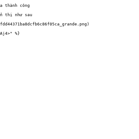
a thành công

n thị như sau

fdd44371ba8dcfb6c86f05ca_grande.png)
