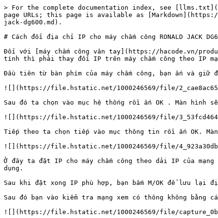
> For the complete documentation index, see [llms.txt](
page URLs; this page is available as [Markdown](https:/
jack-dg600.md).

# Cách đổi địa chỉ IP cho máy chấm công RONALD JACK DG6
Đối với [máy chấm công vân tay](https://hacode.vn/produ
tính thì phải thay đổi IP trên máy chấm công theo IP mạng
Đầu tiên từ bàn phím của máy chấm công, bạn ấn và giữ đ
![](https://file.hstatic.net/1000246569/file/2_cae8ac65
Sau đó ta chọn vào mục hệ thống rồi ấn OK . Màn hình sẽ
![](https://file.hstatic.net/1000246569/file/3_53fcd464
Tiếp theo ta chọn tiếp vào mục thông tin rồi ấn OK. Màn
![](https://file.hstatic.net/1000246569/file/4_923a30db
Ở đây ta đặt IP cho máy chấm công theo dải IP của mạng 
dụng.

Sau khi đặt xong IP phù hợp, bạn bấm M/OK để lưu lại đị
Sau đó bạn vào kiểm tra mạng xem có thông không bằng cá
![](https://file.hstatic.net/1000246569/file/capture_0b