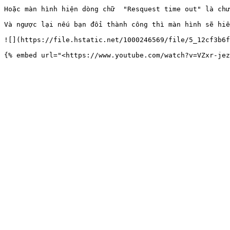
Hoặc màn hình hiện dòng chữ  "Resquest time out" là chư
Và ngược lại nếu bạn đổi thành công thì màn hình sẽ hiể
![](https://file.hstatic.net/1000246569/file/5_12cf3b6f