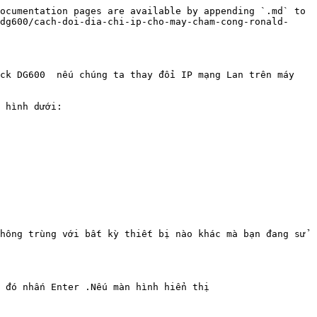
ocumentation pages are available by appending `.md` to 
dg600/cach-doi-dia-chi-ip-cho-may-cham-cong-ronald-
DG600  nếu chúng ta thay đổi IP mạng Lan trên máy 
 hình dưới:

hông trùng với bất kỳ thiết bị nào khác mà bạn đang sử 
ó nhấn Enter .Nếu màn hình hiển thị
