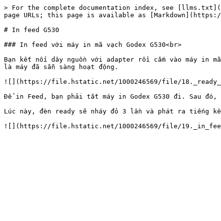
> For the complete documentation index, see [llms.txt](
page URLs; this page is available as [Markdown](https:/
# In feed G530

### In feed với máy in mã vạch Godex G530<br>

Bạn kết nối dây nguồn với adapter rồi cắm vào máy in mã
là máy đã sẵn sàng hoạt động.

![](https://file.hstatic.net/1000246569/file/18._ready_
Để in Feed, bạn phải tắt máy in Godex G530 đi. Sau đó, 
Lúc này, đèn ready sẽ nháy đỏ 3 lần và phát ra tiếng kê