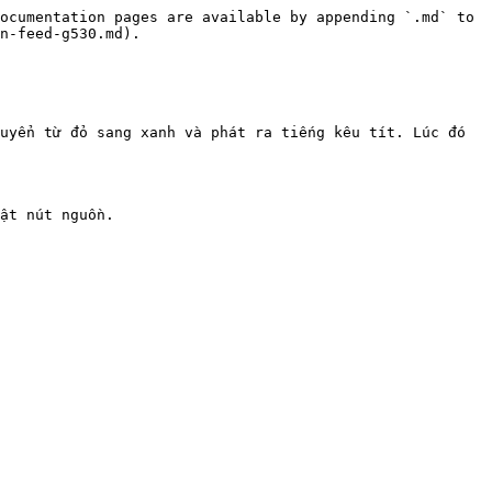
ocumentation pages are available by appending `.md` to 
n-feed-g530.md).

uyển từ đỏ sang xanh và phát ra tiếng kêu tít. Lúc đó 
ật nút nguồn.
