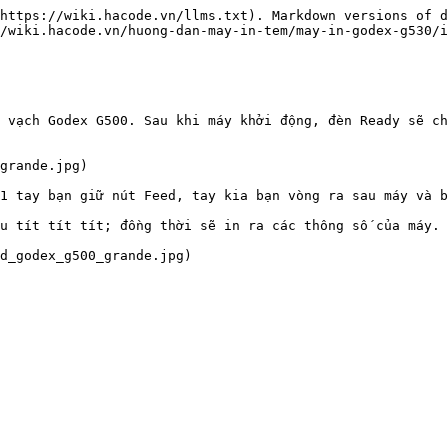
https://wiki.hacode.vn/llms.txt). Markdown versions of d
/wiki.hacode.vn/huong-dan-may-in-tem/may-in-godex-g530/i
 vạch Godex G500. Sau khi máy khởi động, đèn Ready sẽ ch
grande.jpg)

1 tay bạn giữ nút Feed, tay kia bạn vòng ra sau máy và b
u tít tít tít; đồng thời sẽ in ra các thông số của máy.
