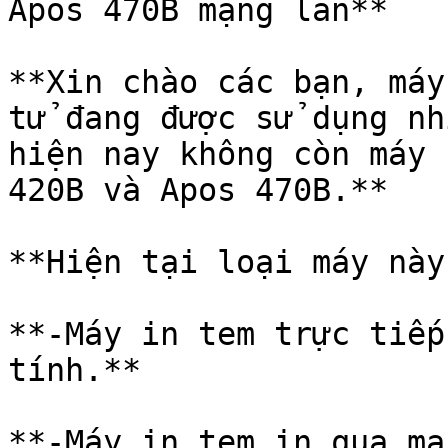
Apos 470B mạng lan**

**Xin chào các bạn, máy
tử đang được sử dụng nh
hiện nay không còn máy 
420B và Apos 470B.**

**Hiện tại loại máy này
**-Máy in tem trực tiếp
tính.**

**-Máy in tem in qua mạ