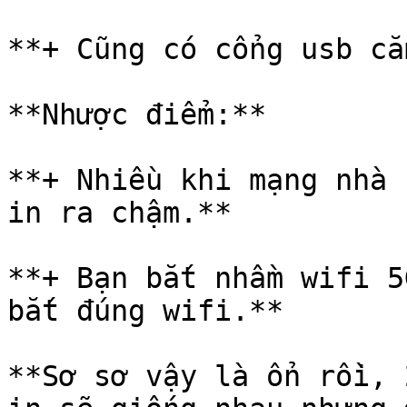
**+ Cũng có cổng usb cắ
**Nhược điểm:**

**+ Nhiều khi mạng nhà 
in ra chậm.**

**+ Bạn bắt nhầm wifi 5
bắt đúng wifi.**

**Sơ sơ vậy là ổn rồi, 