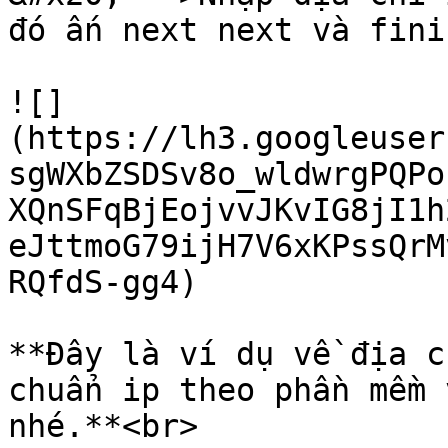
đó ấn next next và fini
![]
(https://lh3.googleuser
sgWXbZSDSv8o_wldwrgPQPo
XQnSFqBjEojvvJKvIG8jI1h
eJttmoG79ijH7V6xKPssQrM
RQfdS-gg4)

**Đây là ví dụ về địa c
chuẩn ip theo phần mềm 
nhé.**<br>
