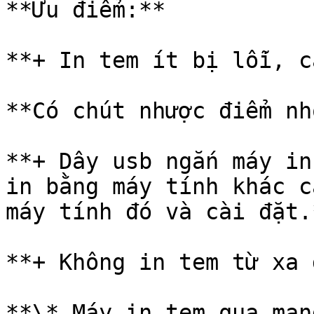
**Ưu điểm:**

**+ In tem ít bị lỗi, c
**Có chút nhược điểm nh
**+ Dây usb ngắn máy in
in bằng máy tính khác c
máy tính đó và cài đặt.*
**+ Không in tem từ xa 
**\* Máy in tem qua mạn