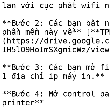
lan với cục phát wifi n
**Bước 2: Các bạn bật n
phần mềm này về** [**TP
(https://drive.google.c
IH5lO9HoImSXgmicWz/view
**Bước 3: Các bạn mở fi
1 địa chỉ ip máy in.**

**Bước 4: Mở control pa
printer**
