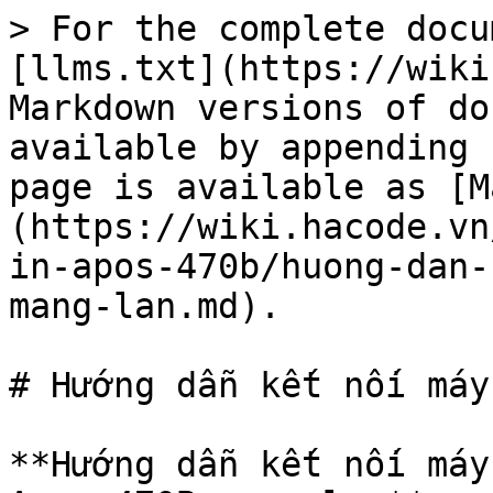
> For the complete docu
[llms.txt](https://wiki
Markdown versions of do
available by appending 
page is available as [M
(https://wiki.hacode.vn
in-apos-470b/huong-dan-
mang-lan.md).

# Hướng dẫn kết nối máy
**Hướng dẫn kết nối máy