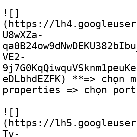
![]
(https://lh4.googleuser
U8wXZa-
qa0B24ow9dNwDEKU382bIbu
VE2-
9j7G0KqQiwquVSknm1peuKe
eDLbhdEZFK) **=> chọn m
properties => chọn port
![]
(https://lh5.googleuser
Tv-