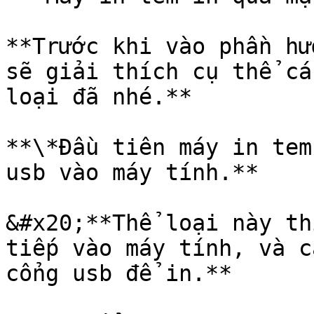
**Trước khi vào phần hư
sẽ giải thích cụ thể cá
loại đã nhé.**

**\*Đầu tiên máy in tem
usb vào máy tính.**

&#x20;**Thể loại này th
tiếp vào máy tính, và c
cổng usb để in.**
