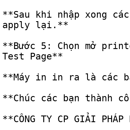
**Sau khi nhập xong các
apply lại.**

**Bước 5: Chọn mở print
Test Page**

**Máy in in ra là các b
**Chúc các bạn thành cô
**CÔNG TY CP GIẢI PHÁP 