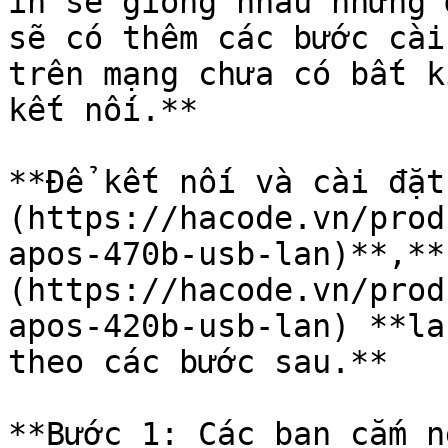
in sẽ giống nhau nhưng 
sẽ có thêm các bước cài
trên mạng chưa có bất k
kết nối.**

**Để kết nối và cài đặt
(https://hacode.vn/prod
apos-470b-usb-lan)**,**
(https://hacode.vn/prod
apos-420b-usb-lan) **la
theo các bước sau.**

**Bước 1: Các bạn cắm n