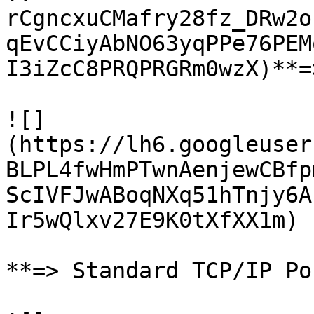
rCgncxuCMafry28fz_DRw2o
qEvCCiyAbNO63yqPPe76PEM
I3iZcC8PRQPRGRm0wzX)**=
![]
(https://lh6.googleuser
BLPL4fwHmPTwnAenjewCBfp
ScIVFJwABoqNXq51hTnjy6A
Ir5wQlxv27E9K0tXfXX1m)

**=> Standard TCP/IP Po