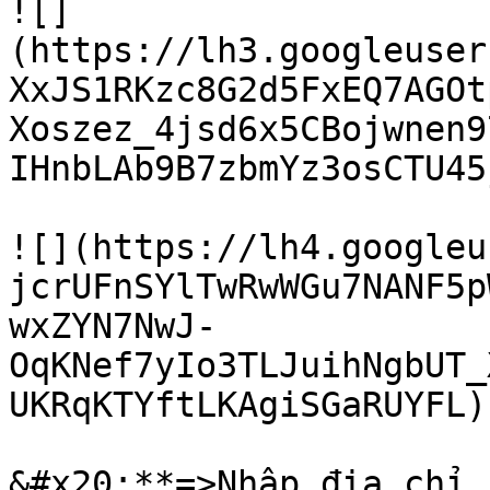
![]
(https://lh3.googleuser
XxJS1RKzc8G2d5FxEQ7AGOt
Xoszez_4jsd6x5CBojwnen9
IHnbLAb9B7zbmYz3osCTU45
![](https://lh4.googleu
jcrUFnSYlTwRwWGu7NANF5p
wxZYN7NwJ-
OqKNef7yIo3TLJuihNgbUT_
UKRqKTYftLKAgiSGaRUYFL)

&#x20;**=>Nhập địa chỉ 