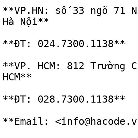
**VP.HN: số 33 ngõ 71 N
Hà Nội**

**ĐT: 024.7300.1138**

**VP. HCM: 812 Trường C
HCM**

**ĐT: 028.7300.1138**

**Email: <info@hacode.vn