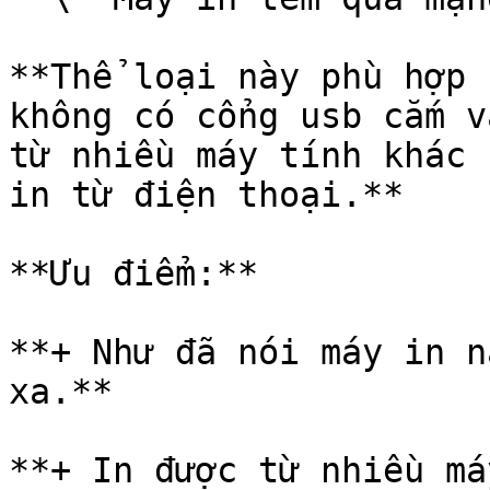
**Thể loại này phù hợp 
không có cổng usb cắm v
từ nhiều máy tính khác 
in từ điện thoại.**

**Ưu điểm:**

**+ Như đã nói máy in n
xa.**

**+ In được từ nhiều má