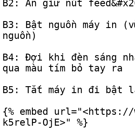
B2: Ân giữ nút feed&#x20
B3: Bật nguồn máy in (v
nguồn)

B4: Đợi khi đèn sáng nh
qua màu tím bỏ tay ra

B5: Tắt máy in đi bật l
{% embed url="<https://